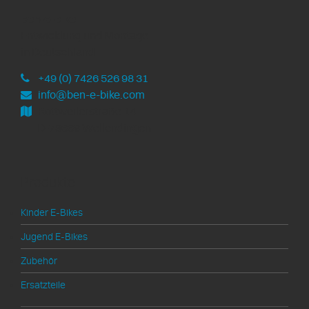
ben-e-bike
Entwicklung und Montage
in Deutschland
+49 (0) 7426 526 98 31
info@ben-e-bike.com
Rottweilerstraße 14
D-78669 Wellendingen
Produkte
Kinder E-Bikes
Jugend E-Bikes
Zubehör
Ersatzteile