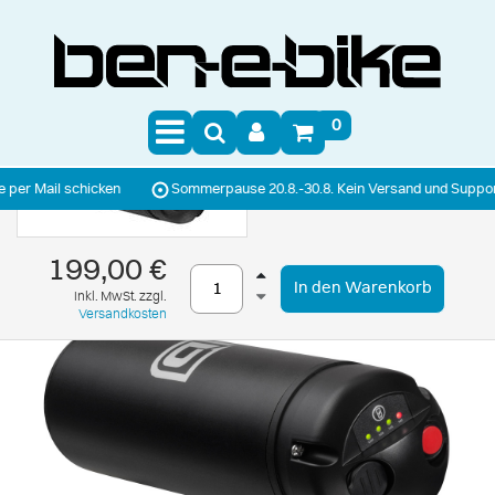
0
r Mail schicken
Sommerpause 20.8.-30.8. Kein Versand und Support
199,00 €
In den Warenkorb
inkl. MwSt. zzgl.
Versandkosten