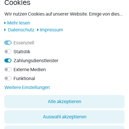
Cookies
Wiederrufsrecht
Impressum
Wir nutzen Cookies auf unserer Website. Einige von diesen
sind essenziell, während andere uns helfen, diese Website
Mehr lesen
Barrierefreiheits­ erklärung
und Ihre Erfahrung zu verbessern. Weitere Informationen
Datenschutz
Impressum
Versand
zu den von uns verwendeten Cookies und Ihren Rechten
als Nutzer finden Sie hier:
Essenziell
Zahlungsarten
Statistik
AGB
Zahlungsdienstleister
Datenschutzerklärung
Externe Medien
Hinweis zu Altbatterien
Funktional
Weitere Einstellungen
Vertrag widerrufen
Alle akzeptieren
Auswahl akzeptieren