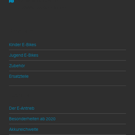
Rottweilerstraße 14
D-78669 Wellendingen
Produkte
Kinder E-Bikes
Jugend E-Bikes
Zubehör
Ersatzteile
Technik
Der E-Antrieb
Besonderheiten ab 2020
Akkureichweite