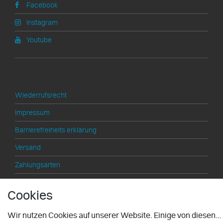
Facebook
Instagram
Youtube
Information
Wiederrufsrecht
Impressum
Barrierefreiheits­ erklärung
Versand
Zahlungsarten
AGB
Cookies
Datenschutzerklärung
Wir nutzen Cookies auf unserer Website. Einige von diesen
Hinweis zu Altbatterien