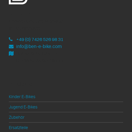
ben-e-bike
Entwicklung und Montage
in Deutschland
+49 (0) 7426 526 98 31
info@ben-e-bike.com
Rottweilerstraße 14
D-78669 Wellendingen
Produkte
Kinder E-Bikes
Jugend E-Bikes
Zubehör
Ersatzteile