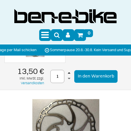
0
er Mail schicken
Sommerpause 20.8.-30.8. Kein Versand und Support
13,50 €
In den Warenkorb
inkl. MwSt. zzgl.
Versandkosten