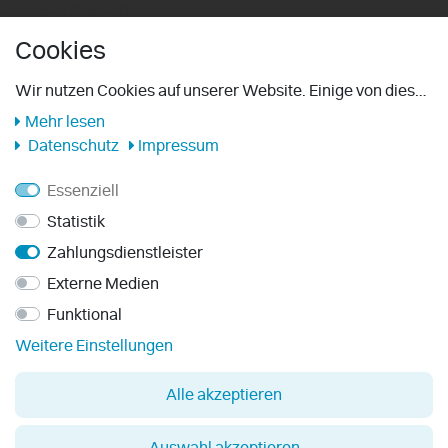
Information
Cookies
Wiederrufsrecht
Impressum
Wir nutzen Cookies auf unserer Website. Einige von diesen
sind essenziell, während andere uns helfen, diese Website
Mehr lesen
Barrierefreiheits­ erklärung
und Ihre Erfahrung zu verbessern. Weitere Informationen
Datenschutz
Impressum
Versand
zu den von uns verwendeten Cookies und Ihren Rechten
als Nutzer finden Sie hier:
Essenziell
Zahlungsarten
Statistik
AGB
Zahlungsdienstleister
Datenschutzerklärung
Externe Medien
Hinweis zu Altbatterien
Funktional
Weitere Einstellungen
Vertrag widerrufen
Alle akzeptieren