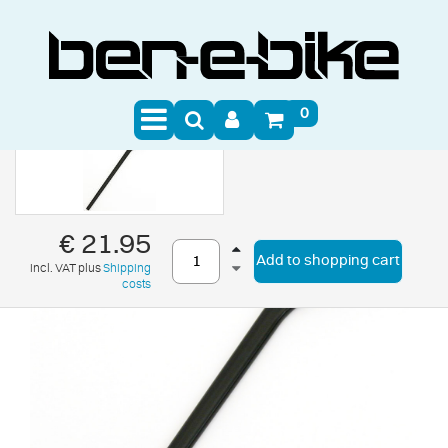
0
€ 21.95
Add to shopping cart
incl. VAT plus
Shipping
costs